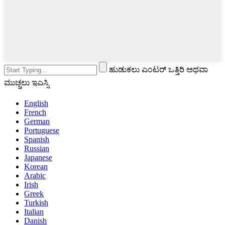
ಹುಡುಕಲು ಎಂಟರ್ ಒತ್ತಿರಿ ಅಥವಾ
ಮುಚ್ಚಲು ಇಎಸ್ಸಿ
English
French
German
Portuguese
Spanish
Russian
Japanese
Korean
Arabic
Irish
Greek
Turkish
Italian
Danish