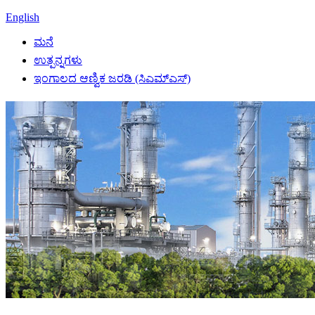
English
ಮನೆ
ಉತ್ಪನ್ನಗಳು
ಇಂಗಾಲದ ಆಣ್ವಿಕ ಜರಡಿ (ಸಿಎಮ್ಎಸ್)