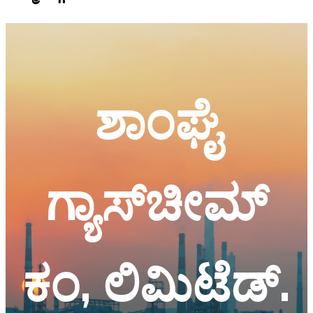
ಶಾಂಘೈ
ಗ್ಯಾಸ್‌ಚೀಮ್
ಕಂ, ಲಿಮಿಟೆಡ್.