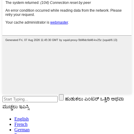
ಹುಡುಕಲು ಎಂಟರ್ ಒತ್ತಿರಿ ಅಥವಾ
ಮುಚ್ಚಲು ಇಎಸ್ಸಿ
English
French
German