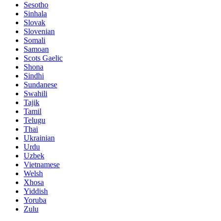
Sesotho
Sinhala
Slovak
Slovenian
Somali
Samoan
Scots Gaelic
Shona
Sindhi
Sundanese
Swahili
Tajik
Tamil
Telugu
Thai
Ukrainian
Urdu
Uzbek
Vietnamese
Welsh
Xhosa
Yiddish
Yoruba
Zulu