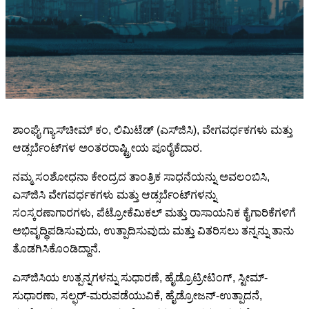
ಶಾಂಘೈ ಗ್ಯಾಸ್‌ಚೀಮ್ ಕಂ, ಲಿಮಿಟೆಡ್ (ಎಸ್‌ಜಿಸಿ), ವೇಗವರ್ಧಕಗಳು ಮತ್ತು
ಆಡ್ಸರ್ಬೆಂಟ್‌ಗಳ ಅಂತರರಾಷ್ಟ್ರೀಯ ಪೂರೈಕೆದಾರ.
ನಮ್ಮ ಸಂಶೋಧನಾ ಕೇಂದ್ರದ ತಾಂತ್ರಿಕ ಸಾಧನೆಯನ್ನು ಅವಲಂಬಿಸಿ,
ಎಸ್‌ಜಿಸಿ ವೇಗವರ್ಧಕಗಳು ಮತ್ತು ಆಡ್ಸರ್ಬೆಂಟ್‌ಗಳನ್ನು
ಸಂಸ್ಕರಣಾಗಾರಗಳು, ಪೆಟ್ರೋಕೆಮಿಕಲ್ ಮತ್ತು ರಾಸಾಯನಿಕ ಕೈಗಾರಿಕೆಗಳಿಗೆ
ಅಭಿವೃದ್ಧಿಪಡಿಸುವುದು, ಉತ್ಪಾದಿಸುವುದು ಮತ್ತು ವಿತರಿಸಲು ತನ್ನನ್ನು ತಾನು
ತೊಡಗಿಸಿಕೊಂಡಿದ್ದಾನೆ.
ಎಸ್‌ಜಿಸಿಯ ಉತ್ಪನ್ನಗಳನ್ನು ಸುಧಾರಣೆ, ಹೈಡ್ರೊಟ್ರೀಟಿಂಗ್, ಸ್ಟೀಮ್-
ಸುಧಾರಣಾ, ಸಲ್ಫರ್-ಮರುಪಡೆಯುವಿಕೆ, ಹೈಡ್ರೋಜನ್-ಉತ್ಪಾದನೆ,