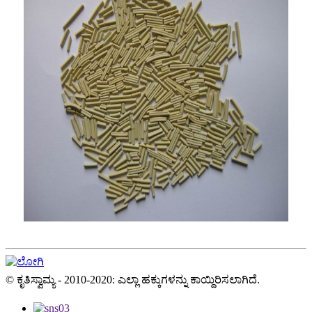
© ಕೃತಿಸ್ವಾಮ್ಯ - 2010-2020: ಎಲ್ಲಾ ಹಕ್ಕುಗಳನ್ನು ಕಾಯ್ದಿರಿಸಲಾಗಿದೆ.