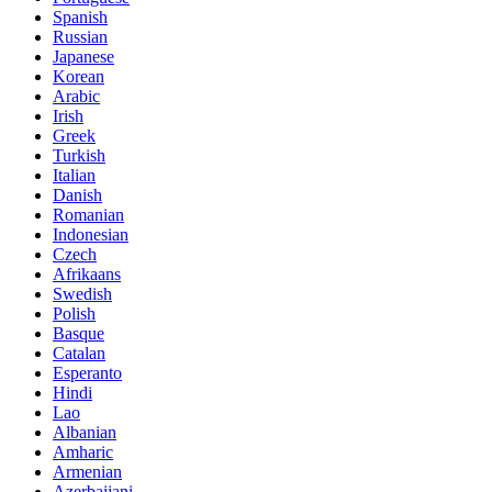
Spanish
Russian
Japanese
Korean
Arabic
Irish
Greek
Turkish
Italian
Danish
Romanian
Indonesian
Czech
Afrikaans
Swedish
Polish
Basque
Catalan
Esperanto
Hindi
Lao
Albanian
Amharic
Armenian
Azerbaijani