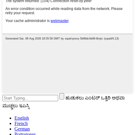
ಹುಡುಕಲು ಎಂಟರ್ ಒತ್ತಿರಿ ಅಥವಾ
ಮುಚ್ಚಲು ಇಎಸ್ಸಿ
English
French
German
Portuguese