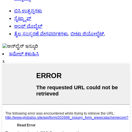
ಬಿಸಿ ಉತ್ಪನ್ನಗಳು
ಸೈಟ್ಮ್ಯಾಪ್
ಆಂಪ್ ಮೊಬೈಲ್
ತೈಲ ಸಂಸ್ಕರಣೆ ವೇಗವರ್ಧಕಗಳು
,
ಬೀಟಾ ಜಿಯೋಲೈಟ್
,
ಇಮೇಲ್ ಕಳುಹಿಸಿ
x